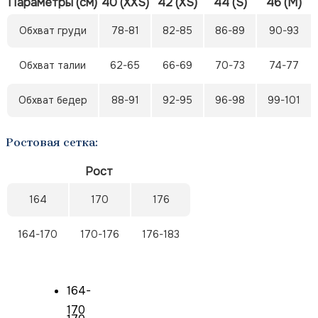
Параметры (см)
40 (XXS)
42 (XS)
44 (S)
46 (M)
Обхват груди
78-81
82-85
86-89
90-93
Обхват талии
62-65
66-69
70-73
74-77
Обхват бедер
88-91
92-95
96-98
99-101
Ростовая сетка:
Рост
164
170
176
164-170
170-176
176-183
164-
170