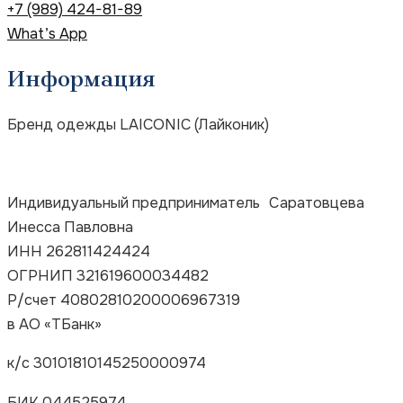
+7 (989) 424-81-89
What’s App
Информация
Бренд одежды LAICONIC (Лайконик)
Индивидуальный предприниматель Саратовцева
Инесса Павловна
ИНН 262811424424
ОГРНИП 321619600034482
Р/счет 40802810200006967319
в
АО «ТБанк»
к/с
30101810145250000974
Под заказ
БИК 044525974