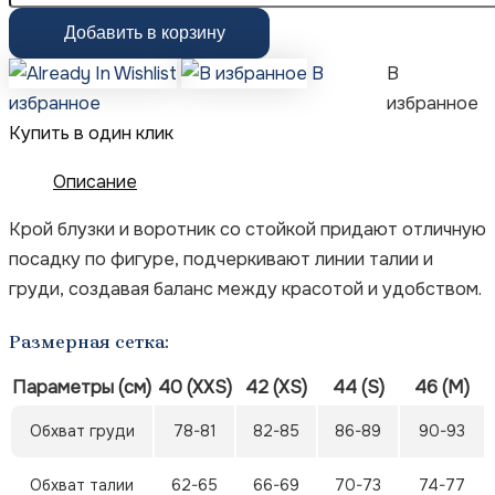
Добавить в корзину
В
В
избранное
избранное
Купить в один клик
Описание
Крой блузки и воротник со стойкой придают отличную
посадку по фигуре, подчеркивают линии талии и
груди, создавая баланс между красотой и удобством.
Размерная сетка:
Параметры (см)
40 (XXS)
42 (XS)
44 (S)
46 (M)
Обхват груди
78-81
82-85
86-89
90-93
Обхват талии
62-65
66-69
70-73
74-77