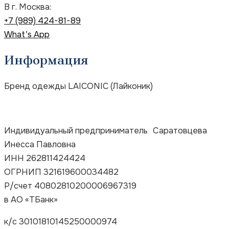
В г. Москва:
+7 (989) 424-81-89
What’s App
Информация
Бренд одежды LAICONIC (Лайконик)
Индивидуальный предприниматель Саратовцева
Инесса Павловна
ИНН 262811424424
ОГРНИП 321619600034482
Р/счет 40802810200006967319
в
АО «ТБанк»
к/с
30101810145250000974