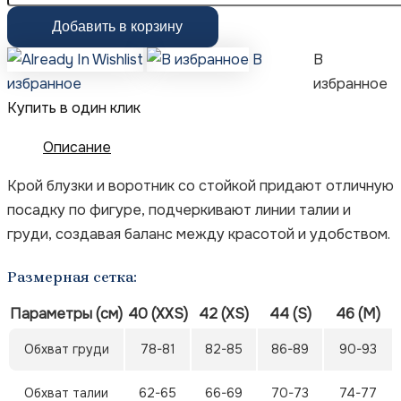
Добавить в корзину
В
В
избранное
избранное
Купить в один клик
Описание
Крой блузки и воротник со стойкой придают отличную
посадку по фигуре, подчеркивают линии талии и
груди, создавая баланс между красотой и удобством.
Размерная сетка:
Параметры (см)
40 (XXS)
42 (XS)
44 (S)
46 (M)
Обхват груди
78-81
82-85
86-89
90-93
Обхват талии
62-65
66-69
70-73
74-77